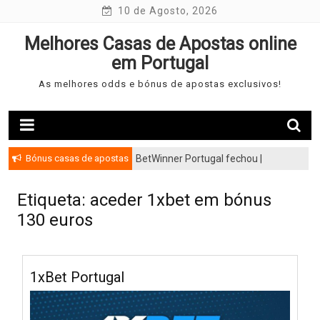
Skip
10 de Agosto, 2026
to
Melhores Casas de Apostas online
content
em Portugal
As melhores odds e bónus de apostas exclusivos!
Bónus casas de apostas
BetWinner Portugal fechou |
BetWinner bloqueada em Portugal
| BetWinner legal em Portugal
Etiqueta: aceder 1xbet em bónus
130 euros
1xBet Portugal