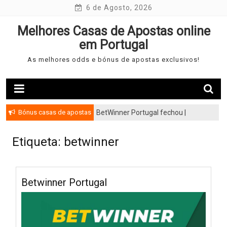
Skip
6 de Agosto, 2026
to
Melhores Casas de Apostas online
content
em Portugal
As melhores odds e bónus de apostas exclusivos!
Bónus casas de apostas
BetWinner Portugal fechou |
BetWinner bloqueada em Portugal
| BetWinner legal em Portugal
Etiqueta: betwinner
Betwinner Portugal