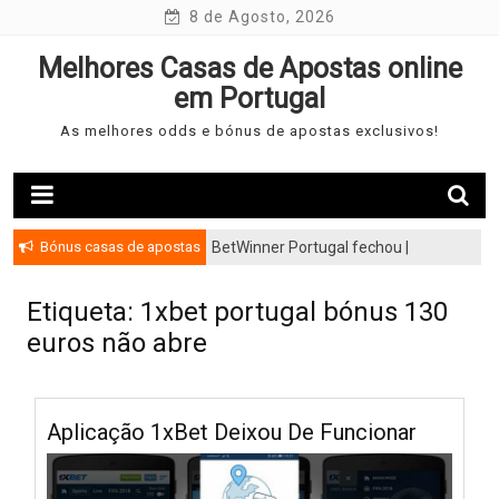
Skip
8 de Agosto, 2026
to
Melhores Casas de Apostas online
content
em Portugal
As melhores odds e bónus de apostas exclusivos!
Bónus casas de apostas
BetWinner Portugal fechou |
BetWinner bloqueada em Portugal
| BetWinner legal em Portugal
Etiqueta: 1xbet portugal bónus 130
euros não abre
Aplicação 1xBet Deixou De Funcionar