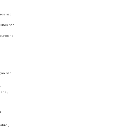
uros não
euros não
 euros no
ação não
iona
a
 abre