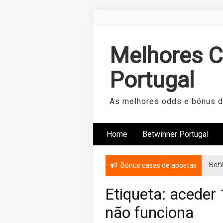
Skip
to
content
Melhores Casas de Apostas online em
Portugal
As melhores odds e bónus d
Home
Betwinner Portugal
BetW
Bónus casas de apostas
BetW
Etiqueta: aceder
não funciona