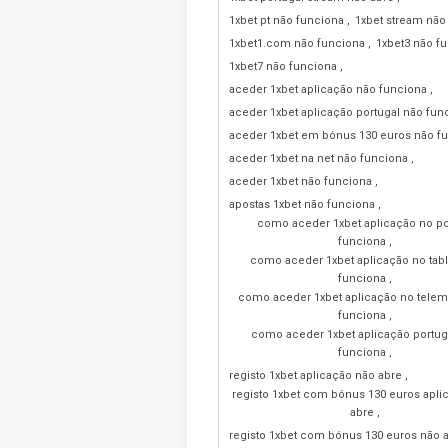
1xbet pt não funciona
1xbet stream não
1xbet1.com não funciona
1xbet3 não f
1xbet7 não funciona
aceder 1xbet aplicação não funciona
aceder 1xbet aplicação portugal não fun
aceder 1xbet em bónus 130 euros não f
aceder 1xbet na net não funciona
aceder 1xbet não funciona
apostas 1xbet não funciona
como aceder 1xbet aplicação no p
funciona
como aceder 1xbet aplicação no tabl
funciona
como aceder 1xbet aplicação no telem
funciona
como aceder 1xbet aplicação portug
funciona
registo 1xbet aplicação não abre
registo 1xbet com bónus 130 euros apli
abre
registo 1xbet com bónus 130 euros não 