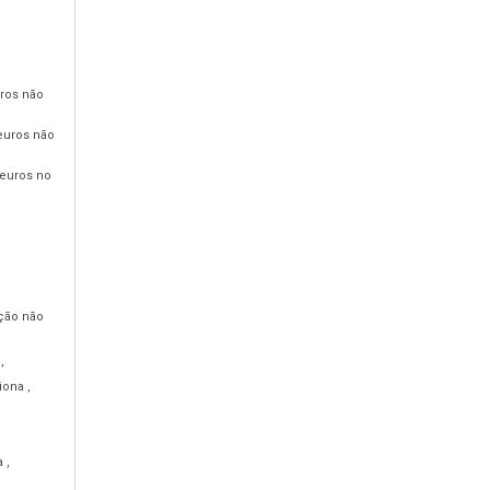
uros não
euros não
 euros no
ação não
iona
a