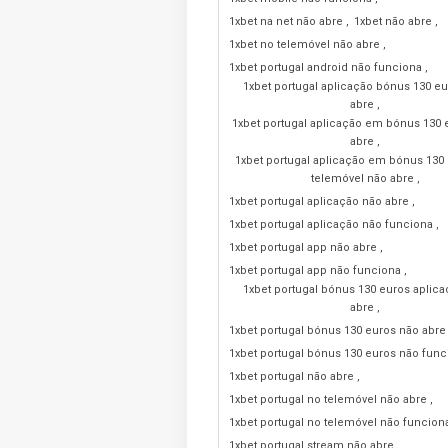
1xbet na net não abre
1xbet não abre
1xbet no telemóvel não abre
1xbet portugal android não funciona
1xbet portugal aplicação bónus 130 e
abre
1xbet portugal aplicação em bónus 130 
abre
1xbet portugal aplicação em bónus 130
telemóvel não abre
1xbet portugal aplicação não abre
1xbet portugal aplicação não funciona
1xbet portugal app não abre
1xbet portugal app não funciona
1xbet portugal bónus 130 euros aplic
abre
1xbet portugal bónus 130 euros não abre
1xbet portugal bónus 130 euros não func
1xbet portugal não abre
1xbet portugal no telemóvel não abre
1xbet portugal no telemóvel não funcion
1xbet portugal stream não abre