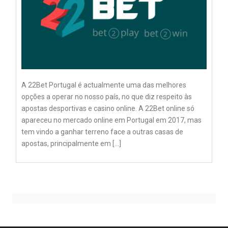
A 22Bet Portugal é actualmente uma das melhores
opções a operar no nosso país, no que diz respeito às
apostas desportivas e casino online. A 22Bet online só
apareceu no mercado online em Portugal em 2017, mas
tem vindo a ganhar terreno face a outras casas de
apostas, principalmente em […]