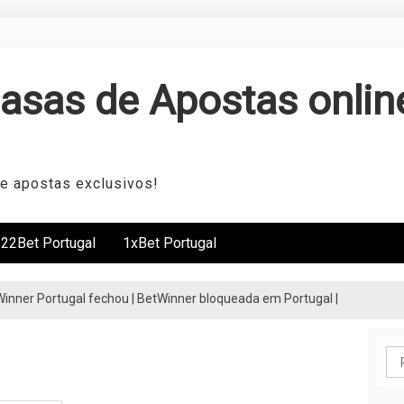
e apostas exclusivos!
22Bet Portugal
1xBet Portugal
inner Portugal fechou | BetWinner bloqueada em Portugal |
inner legal em Portugal
Pe
por