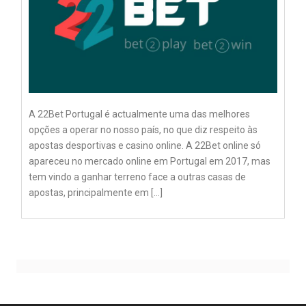
A 22Bet Portugal é actualmente uma das melhores
opções a operar no nosso país, no que diz respeito às
apostas desportivas e casino online. A 22Bet online só
apareceu no mercado online em Portugal em 2017, mas
tem vindo a ganhar terreno face a outras casas de
apostas, principalmente em […]